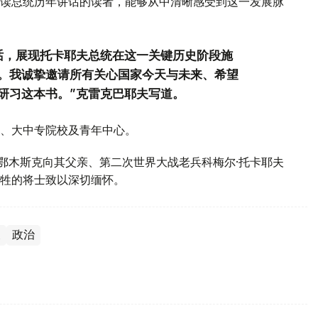
读总统历年讲话的读者，能够从中清晰感受到这一发展脉
话，展现托卡耶夫总统在这一关键历史阶段施
。我诚挚邀请所有关心国家今天与未来、希望
研习这本书。”克雷克巴耶夫写道。
、大中专院校及青年中心。
斯鄂木斯克向其父亲、第二次世界大战老兵科梅尔·托卡耶夫
牲的将士致以深切缅怀。
夫
政治