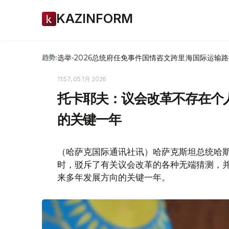
KAZINFORM
选举-2026
总统府
任免
事件
国情咨文
跨里海国际运输路
趋势:
11:57, 05 1月 2026
托卡耶夫：议会改革不存在个
的关键一年
（哈萨克国际通讯社讯）哈萨克斯坦总统哈斯
时，驳斥了有关议会改革的各种无端猜测，
来多年发展方向的关键一年。