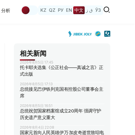
KZ
QZ
РУ
EN
中文
ق ز
ЎЗ
分析
相关新闻
2026年8月5日 17:45
托卡耶夫选集《公正社会——真诚之言》正
式出版
2026年8月5日 17:13
总统接见巴伊铁列克国有控股公司董事会主
席
2026年8月5日 16:51
总统祝贺国家档案馆成立20周年 强调守护
历史遗产意义重大
2026年8月4日 22:08
国家元首向人民英雄伊万·加皮奇逝世致唁电