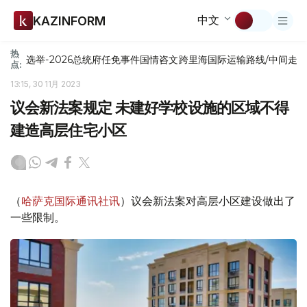
中文
KAZINFORM
热
选举-2026
总统府
任免
事件
国情咨文
跨里海国际运输路线/中间走
点:
13:15, 30 11月 2023
议会新法案规定 未建好学校设施的区域不得
建造高层住宅小区
（
哈萨克国际通讯社讯
）议会新法案对高层小区建设做出了
一些限制。