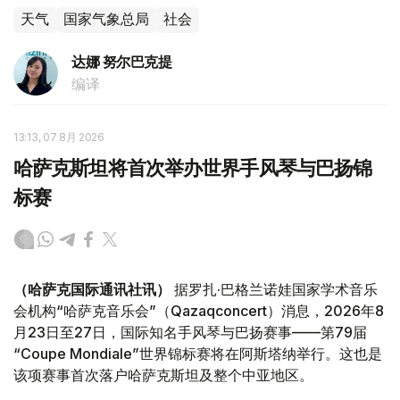
天气
国家气象总局
社会
达娜 努尔巴克提
编译
13:13, 07 8月 2026
哈萨克斯坦将首次举办世界手风琴与巴扬锦
标赛
（哈萨克国际通讯社讯）
据罗扎·巴格兰诺娃国家学术音乐
会机构“哈萨克音乐会”（Qazaqconcert）消息，2026年8
月23日至27日，国际知名手风琴与巴扬赛事——第79届
“Coupe Mondiale”世界锦标赛将在阿斯塔纳举行。这也是
该项赛事首次落户哈萨克斯坦及整个中亚地区。