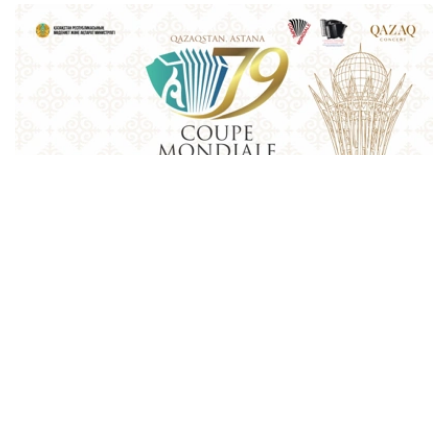
Фото: Қазақконцерт
本届赛事将在哈萨克斯坦文化和信息部支持下，于阿斯塔纳
中央音乐厅举办。赛事期间，第156届国际手风琴联盟
（Confédération Internationale des Accordéonistes，
CIA）代表大会也将同期举行。
“Coupe Mondiale”创办于1938年，是全球历史最悠久、最
具影响力的手风琴与巴扬国际赛事之一，长期以来汇聚来自