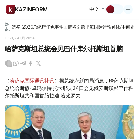
中文
KAZINFORM
热
选举-2026
总统府
任免
事件
国情咨文
跨里海国际运输路线/中间走
点:
16:21, 24 1月 2024
哈萨克斯坦总统会见巴什库尔托斯坦首脑
（
哈萨克国际通讯社讯
）据总统府新闻局消息，哈萨克斯坦
总统哈斯穆-卓玛尔特·托卡耶夫24日会见俄罗斯联邦巴什科
尔托斯坦共和国首脑拉迪·哈比罗夫。