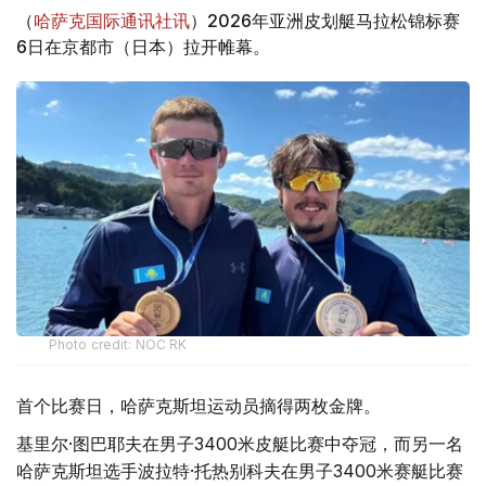
（
哈萨克国际通讯社讯
）2026年亚洲皮划艇马拉松锦标赛
6日在京都市（日本）拉开帷幕。
Photo credit: NOC RK
首个比赛日，哈萨克斯坦运动员摘得两枚金牌。
基里尔·图巴耶夫在男子3400米皮艇比赛中夺冠，而另一名
哈萨克斯坦选手波拉特·托热别科夫在男子3400米赛艇比赛