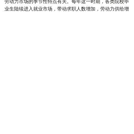
劳动力市场的季节性特点有关。每年这一时期，各类院校毕
业生陆续进入就业市场，带动求职人数增加，劳动力供给增
长速度超过岗位需求增长。
据介绍，从行业分布来看，对劳动力需求最旺盛的是教育领
域，共提供2.34万个空缺岗位。此外，其他服务业（1.6万
个）、医疗卫生和社会服务领域（1.03万个）、农林渔业
（8200个）、制造业（6800个）以及建筑业（5700个）
也存在较大用工需求。
从地区来看，发布空缺岗位数量最多的地区分别为阿斯塔纳
市（8800个）、突厥斯坦州（7600个）、巴甫洛达尔州
（7100个）、阿拉木图市（7000个）以及阿克莫拉州
（6900个）。
按照技能水平划分，雇主需求主要集中在中等技能人才，该
类别岗位占全部招聘需求的38.8%。低技能岗位占30.7%，
高技能专业岗位占30.5%。
劳动和社会保障部表示，7月份，求职者共发布14.12万份简
历。其中，35岁以下公民占54%，这主要与夏季院校毕业