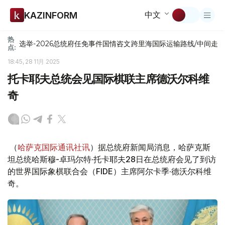
中文
KAZINFORM
热
选举-2026
总统府
任免
事件
国情咨文
跨里海国际运输路线/中间走
点:
18:45, 28 11月 2025
托卡耶夫总统会见国际棋联主席德沃尔科维
奇
（
哈萨克国际通讯社讯
）据总统府新闻局消息，哈萨克斯
坦总统哈斯穆-卓玛尔特·托卡耶夫28日在总统府会见了到访
的世界国际象棋联合会（FIDE）主席阿尔卡季·德沃尔科维
奇。