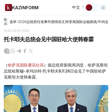
中文
KAZINFORM
热
选举-2026
总统府
任免
事件
国情咨文
跨里海国际运输路线/中间走
点:
13:02, 26 8月 2025
托卡耶夫总统会见中国驻哈大使韩春霖
（
哈萨克国际通讯社讯
）据总统府新闻局消息，哈萨克斯坦
总统哈斯穆-卓玛尔特·托卡耶夫8月26日会见了中国驻哈萨
克斯坦大使韩春霖。