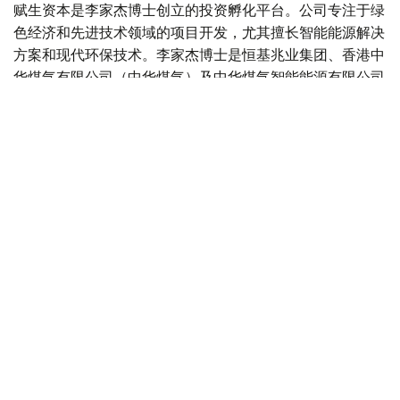
赋生资本是李家杰博士创立的投资孵化平台。公司专注于绿
色经济和先进技术领域的项目开发，尤其擅长智能能源解决
方案和现代环保技术。李家杰博士是恒基兆业集团、香港中
华煤气有限公司（中华煤气）及中华煤气智能能源有限公司
的董事会主席，这三家公司的股票均在香港联合交易所上
市。
哈萨克斯坦与中国
中国
哈萨克斯坦
交通
投资
木合塔尔 哈力木拉
编译
16:17, 04 8月 2026
哈萨克斯坦副外长会见中国驻哈大使