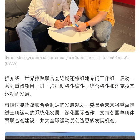
Фото: Международная федерация объединенных стилей борьбы
(UWW)
据介绍，世界摔跤联合会近期还将组建专门工作组，启动一
系列重点项目，进一步推动格斗缠斗、综合格斗和泛克拉辛
运动的发展。
根据世界摔跤联合会制定的发展规划，委员会未来将重点推
进三项运动的系统化发展，深化国际合作，支持各国单项体
育联合会建设，并为全球运动员创造更多发展机会。