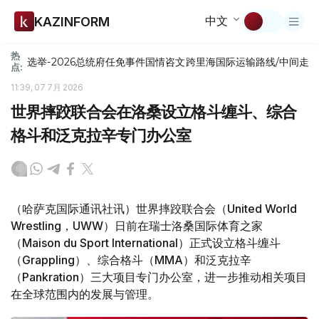
中文
KAZINFORM
热
选举-2026
总统府
任免
事件
国情咨文
跨里海国际运输路线/中间走
点:
11:39, 07 7月 2026
世界摔跤联合会在洛桑设立格斗缠斗、综合
格斗和泛克拉辛专门办公室
（哈萨克国际通讯社讯）世界摔跤联合会（United World
Wrestling，UWW）日前在瑞士洛桑国际体育之家
（Maison du Sport International）正式设立格斗缠斗
（Grappling）、综合格斗（MMA）和泛克拉辛
（Pankration）三大项目专门办公室，进一步推动相关项目
在全球范围内的发展与管理。