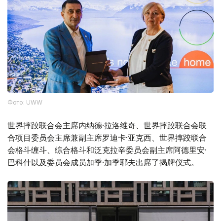
Фото: UWW
世界摔跤联合会主席内纳德·拉洛维奇、世界摔跤联合会联
合项目委员会主席兼副主席罗迪卡·亚克西、世界摔跤联合
会格斗缠斗、综合格斗和泛克拉辛委员会副主席阿德里安·
巴科什以及委员会成员加季·加季耶夫出席了揭牌仪式。