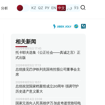
KZ
QZ
РУ
EN
中文
ق ز
ЎЗ
分析
相关新闻
2026年8月5日 17:45
托卡耶夫选集《公正社会——真诚之言》正
式出版
2026年8月5日 17:13
总统接见巴伊铁列克国有控股公司董事会主
席
2026年8月5日 16:51
总统祝贺国家档案馆成立20周年 强调守护
历史遗产意义重大
2026年8月4日 22:08
国家元首向人民英雄伊万·加皮奇逝世致唁电