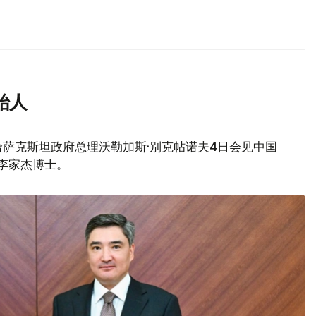
始人
萨克斯坦政府总理沃勒加斯·别克帖诺夫4日会见中国
创始人李家杰博士。