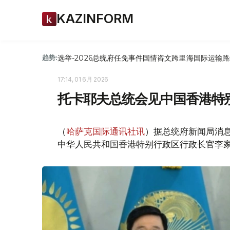
KAZINFORM
选举-2026
总统府
任免
事件
国情咨文
跨里海国际运输路
趋势:
17:14, 01 6月 2026
托卡耶夫总统会见中国香港特
（
哈萨克国际通讯社讯
）据总统府新闻局消息
中华人民共和国香港特别行政区行政长官李