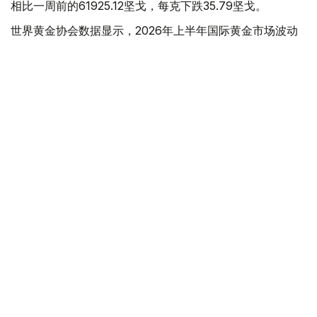
相比一周前的61925.12坚戈，每克下跌35.79坚戈。
世界黄金协会数据显示，2026年上半年国际黄金市场波动
明显。今年1月，国际金价曾12次刷新历史纪录，最高升至
每金衡盎司5405美元；但到6月，金价一度回落至每金衡盎
司4002美元。
世界黄金协会表示，下半年黄金价格走势将主要受到地缘政
治局势、利率变化以及投资者市场情绪等因素影响。
在当前市场环境保持不变的情况下，预计到今年年底，国际
金价将围绕每金衡盎司4100美元上下约5%的区间波动。
黄金储备
经济
木合塔尔 木拉提
编译
11:51, 03 7月 2026