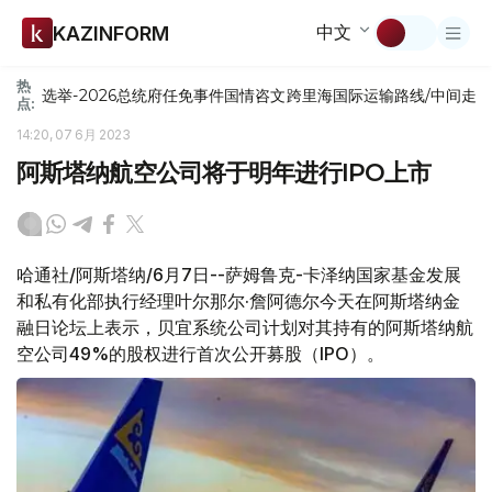
中文
KAZINFORM
热
选举-2026
总统府
任免
事件
国情咨文
跨里海国际运输路线/中间走
点:
14:20, 07 6月 2023
阿斯塔纳航空公司将于明年进行IPO上市
哈通社/阿斯塔纳/6月7日--萨姆鲁克-卡泽纳国家基金发展
和私有化部执行经理叶尔那尔·詹阿德尔今天在阿斯塔纳金
融日论坛上表示，贝宜系统公司计划对其持有的阿斯塔纳航
空公司49%的股权进行首次公开募股（IPO）。