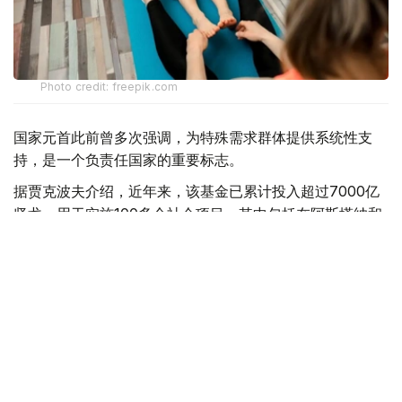
Photo credit: freepik.com
国家元首此前曾多次强调，为特殊需求群体提供系统性支
持，是一个负责任国家的重要标志。
据贾克波夫介绍，近年来，该基金已累计投入超过7000亿
坚戈，用于实施100多个社会项目，其中包括在阿斯塔纳和
阿拉木图建设两座现代化医学中心。目前，全国范围内已设
立55个康复中心，每年为超过2.1万名18岁以下儿童提供免
费康复服务。受益群体涵盖脑瘫、自闭症、神经系统障碍、
骨骼畸形、唐氏综合征及其他特殊情况儿童。
相关工作的成效已得到直观体现：在接受康复治疗后，已有
6000多名儿童实现独立行走，超过8000名儿童开口说出了
第一句话。