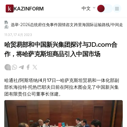
中文
KAZINFORM
热
选举-2026
总统府
任免
事件
国情咨文
跨里海国际运输路线/中间走
点:
11:37, 17 4月 2023
哈贸易部和中国新兴集团探讨与JD.com合
作，将哈萨克斯坦商品引入中国市场
哈通社/阿斯塔纳/4月17日--哈萨克斯坦贸易和一体化部副
部长海拉特·托热巴耶夫日前在阿拉木图会见了中国新兴集
团有限责任公司董事长张建。