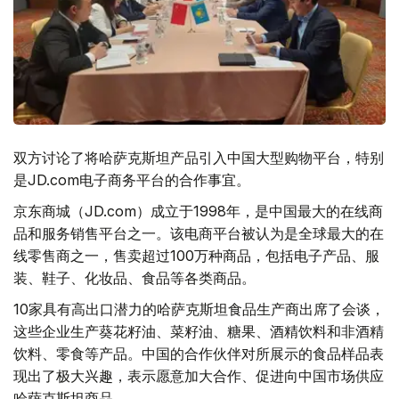
双方讨论了将哈萨克斯坦产品引入中国大型购物平台，特别
是JD.com电子商务平台的合作事宜。
京东商城（JD.com）成立于1998年，是中国最大的在线商
品和服务销售平台之一。该电商平台被认为是全球最大的在
线零售商之一，售卖超过100万种商品，包括电子产品、服
装、鞋子、化妆品、食品等各类商品。
10家具有高出口潜力的哈萨克斯坦食品生产商出席了会谈，
这些企业生产葵花籽油、菜籽油、糖果、酒精饮料和非酒精
饮料、零食等产品。中国的合作伙伴对所展示的食品样品表
现出了极大兴趣，表示愿意加大合作、促进向中国市场供应
哈萨克斯坦商品。