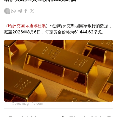
（
哈萨克国际通讯社讯
）根据哈萨克斯坦国家银行的数据，
截至2026年8月6日，每克黄金价格为61 444.62坚戈。
Фото: magnific.com