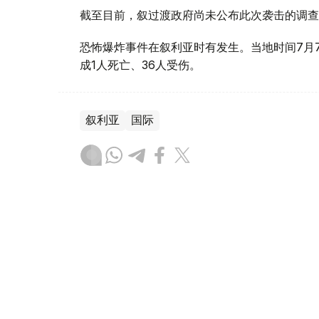
截至目前，叙过渡政府尚未公布此次袭击的调查
恐怖爆炸事件在叙利亚时有发生。当地时间7月
成1人死亡、36人受伤。
叙利亚
国际
木合塔尔 哈力木拉
编译
17:20, 07 8月 2026