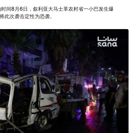
地时间8月6日，叙利亚大马士革农村省一小巴发生爆
府将此次袭击定性为恐袭。