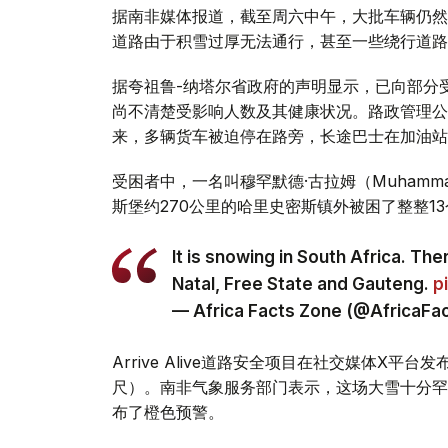
据南非媒体报道，截至周六中午，大批车辆仍然
道路由于积雪过厚无法通行，甚至一些绕行道路
据夸祖鲁-纳塔尔省政府的声明显示，已向部分
尚不清楚受影响人数及其健康状况。路政管理公司发
来，多辆货车被迫停在路旁，长途巴士在加油站
受困者中，一名叫穆罕默德·古拉姆（Muhamm
斯堡约270公里的哈里史密斯镇外被困了整整1
It is snowing in South Africa. Th
Natal, Free State and Gauteng.
p
— Africa Facts Zone (@AfricaF
Arrive Alive道路安全项目在社交媒体X
尺）。南非气象服务部门表示，这场大雪十分罕
布了橙色预警。