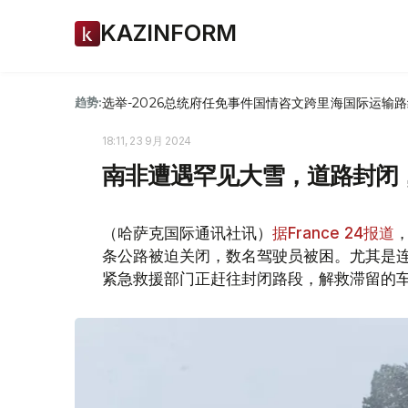
KAZINFORM
选举-2026
总统府
任免
事件
国情咨文
跨里海国际运输路
趋势:
18:11, 23 9月 2024
南非遭遇罕见大雪，道路封闭
（哈萨克国际通讯社讯）
据France 24报道
条公路被迫关闭，数名驾驶员被困。尤其是连
紧急救援部门正赶往封闭路段，解救滞留的