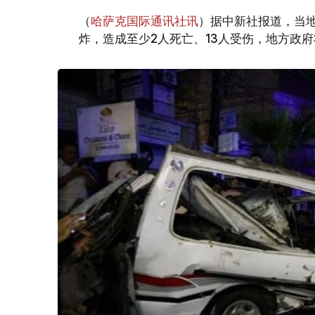
（
哈萨克国际通讯社讯
）据中新社报道，当
炸，造成至少2人死亡、13人受伤，地方政