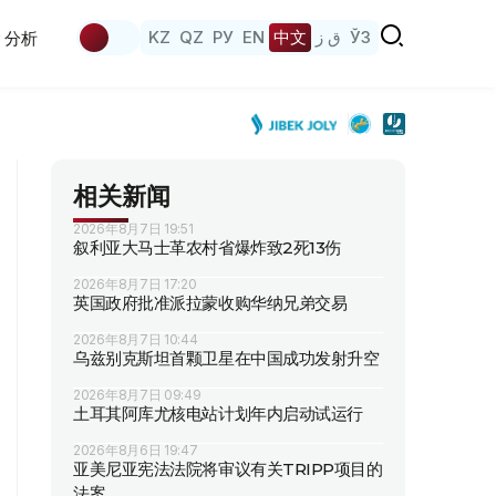
KZ
QZ
РУ
EN
中文
ق ز
ЎЗ
分析
相关新闻
2026年8月7日 19:51
叙利亚大马士革农村省爆炸致2死13伤
2026年8月7日 17:20
英国政府批准派拉蒙收购华纳兄弟交易
2026年8月7日 10:44
乌兹别克斯坦首颗卫星在中国成功发射升空
2026年8月7日 09:49
土耳其阿库尤核电站计划年内启动试运行
2026年8月6日 19:47
亚美尼亚宪法法院将审议有关TRIPP项目的
法案