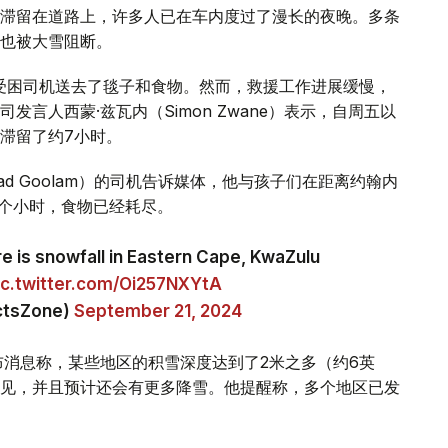
滞留在道路上，许多人已在车内度过了漫长的夜晚。多条
也被大雪阻断。
受困司机送去了毯子和食物。然而，救援工作进展缓慢，
言人西蒙·兹瓦内（Simon Zwane）表示，自周五以
滞留了约7小时。
ad Goolam）的司机告诉媒体，他与孩子们在距离约翰内
3个小时，食物已经耗尽。
ere is snowfall in Eastern Cape, KwaZulu
ic.twitter.com/Oi257NXYtA
actsZone)
September 21, 2024
平台发布消息称，某些地区的积雪深度达到了2米之多（约6英
见，并且预计还会有更多降雪。他提醒称，多个地区已发