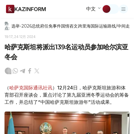
中文
KAZINFORM
热
选举-2026
总统府
任免
事件
国情咨文
跨里海国际运输路线/中间走
点:
19:17, 24 12月 2024
哈萨克斯坦将派出139名运动员参加哈尔滨亚
冬会
（
哈萨克国际通讯社讯
）12月24日，哈萨克斯坦旅游和体
育部召开座谈会，重点讨论了第九届亚洲冬季运动会的筹备
工作，并总结了“中国哈萨克斯坦旅游年”活动成果。