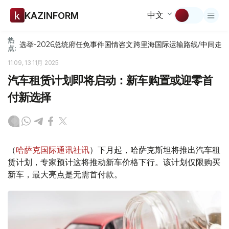
中文
KAZINFORM
热
选举-2026
总统府
任免
事件
国情咨文
跨里海国际运输路线/中间走
点:
11:09, 13 11月 2025
汽车租赁计划即将启动：新车购置或迎零首
付新选择
（
哈萨克国际通讯社讯
）下月起，哈萨克斯坦将推出汽车租
赁计划，专家预计这将推动新车价格下行。该计划仅限购买
新车，最大亮点是无需首付款。