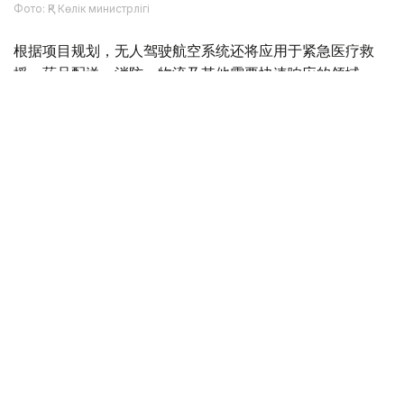
Фото: ҚР Көлік министрлігі
根据项目规划，无人驾驶航空系统还将应用于紧急医疗救
援、药品配送、消防、物流及其他需要快速响应的领域。
Фото: Министерство транспорта РК
与此同时，哈萨克斯坦计划分阶段推进载人无人驾驶航空系
统本地化生产。这将有助于发展高技术装备制造业、创造新