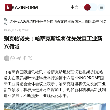
中文
KAZINFORM
热
选举-2026
总统府
任免
事件
国情咨文
跨里海国际运输路线/中间走
点:
10:45, 07 7月 2026
别克帖诺夫：哈萨克斯坦将优先发展工业新
兴领域
（哈萨克国际通讯社讯）哈萨克斯坦总理沃勒扎斯·别克帖
诺夫在俄罗斯叶卡捷琳堡举行的第十六届“INNOPROM”国
际工业博览会全体会议上表示，哈萨克斯坦将优先发展工业
新兴领域，积极推进原材料深加工、现代新材料和高科技制
造业发展，不断提升工业现代化水平。