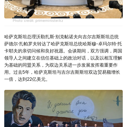
Photo credit: primeminister.kz
哈萨克斯坦总理沃勒扎斯·别克帖诺夫向吉尔吉斯斯坦总统
萨德尔·扎帕罗夫转达了哈萨克斯坦总统哈斯穆-卓玛尔特·托
卡耶夫的亲切问候和良好祝愿。会谈期间，双方强调，两国
领导人之间建立在信任基础上的政治对话，以及以相互理解
为基础的同盟关系，为双边关系进一步发展发挥着重要作
用。过去5年，哈萨克斯坦与吉尔吉斯斯坦双边贸易额增长
一倍，达到22亿美元。