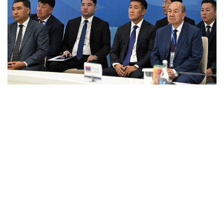
Фото: primeminister.kz
本次欧亚政府间理事会会议最终签署了六项文件。其中包括
《欧亚经济联盟货物电子贸易协定》。该协定的实施将有助
于推动电子商务快速发展，拓展企业合作空间，并为各方进
入伙伴国市场创造更加有利的条件。此外，会议还签署了关
于相互承认欧亚经济联盟成员国科学学术头衔相关文件的协
议，并通过了关于进一步发展合作的一系列决议。
据悉，下一次欧亚政府间理事会会议将于10月1日至2日在白
俄罗斯首都明斯克举行。