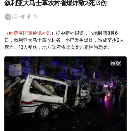
叙利亚大马士革农村省爆炸致2死13伤
（
哈萨克国际通讯社讯
）据中新社报道，当地时间8月6
日，叙利亚大马士革农村省一小巴发生爆炸，造成至少2人
死亡、13人受伤，地方政府将此次袭击定性为恐袭。