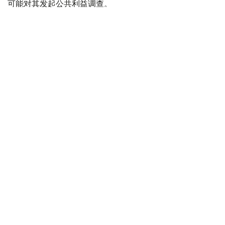
可能对其发起公共利益调查。
政府指出，派拉蒙天舞首席执行官埃里森（David Ellison）
所提供的保证，已解决英国文化、媒体和体育大臣南迪
（Lisa Nandy）的担忧，这些保证将转化为具有法律约束
力的承诺。
政府指出，派拉蒙已同意，合并后集团在英国的有线电视和
点播服务将保留各自独立的编辑自主权。
政府补充称，派拉蒙旗下的英国“第五频道”（Channel 5）
新闻业务，在编辑权上将与CNN国际台（CNN
International）和哥伦比亚广播公司新闻台（CBS News）
保持独立。
派拉蒙对这一决定表示欢迎，称这为完成该交易的“重要里
程碑”。
交易将无需在英国接受漫长审查
此外，英国竞争与市场管理局（CMA）也说，交易不会显