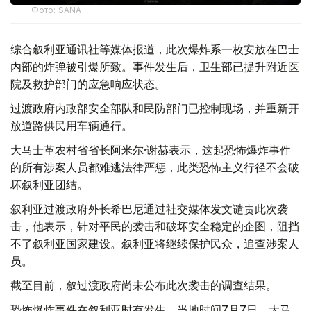
Фото: SANA
综合叙利亚通讯社等媒体报道，此次爆炸系一枚安放在巴士
内部的炸弹被引爆所致。事件发生后，卫生部已提升附近医
院及救护部门的应急响应状态。
过渡政府内政部安全部队和民防部门已控制现场，并重新开
放道路供民用车辆通行。
大马士革农村省省长阿米尔·谢赫表示，这起恐怖爆炸事件
的所有涉案人员都难逃法律严惩，此类恐怖主义行径不会破
坏叙利亚团结。
叙利亚过渡政府外长希巴尼通过社交媒体发文谴责此次袭
击，他表示，针对平民的袭击和破坏安全稳定的企图，阻挡
不了叙利亚国家建设。叙利亚将继续保护民众，追查涉案人
员。
截至目前，叙过渡政府尚未公布此次袭击的调查结果。
恐怖爆炸事件在叙利亚时有发生。当地时间7月7日，大马