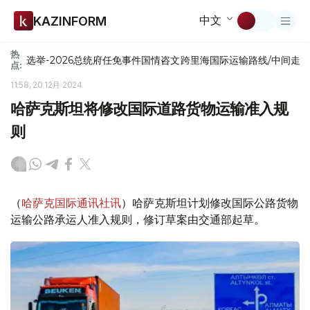
中文
KAZINFORM
热
选举-2026
总统府
任免
事件
国情咨文
跨里海国际运输路线/中间走
点:
11:58, 20 12月 2024
哈萨克斯坦将修改国际道路货物运输准入规
则
（
哈萨克国际通讯社讯
）哈萨克斯坦计划修改国际公路货物
运输公路承运人准入规则，修订草案由交通部起草。