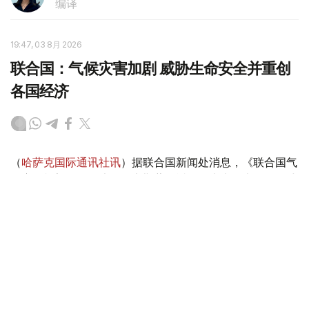
编译
19:47, 03 8月 2026
联合国：气候灾害加剧 威胁生命安全并重创
各国经济
（
哈萨克国际通讯社讯
）据联合国新闻处消息，《联合国气
候变化框架公约》执行秘书斯蒂尔近日发表声明表示，全球
各地由气候变化驱动的灾害正在加剧，威胁生命安全并重创
各国经济。他警告说，“气候警报正从四面八方传来，响彻
云霄”。