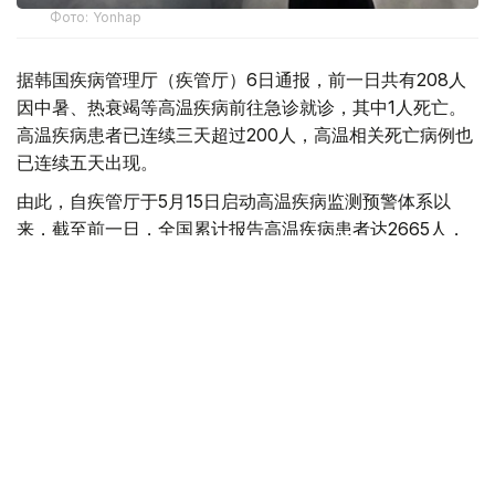
Фото: Yonhap
据韩国疾病管理厅（疾管厅）6日通报，前一日共有208人
因中暑、热衰竭等高温疾病前往急诊就诊，其中1人死亡。
高温疾病患者已连续三天超过200人，高温相关死亡病例也
已连续五天出现。
由此，自疾管厅于5月15日启动高温疾病监测预警体系以
来，截至前一日，全国累计报告高温疾病患者达2665人，
死亡病例增至23例。
今年来报告的高温疾病患者总人数低于去年同期（3330
人）水平，但本月5日报告的单日高温疾病患者人数则为去
年同期（62人）的3.4倍，累计高温相关死亡病例已超过去
年（21例）水平。
韩国
国际
天气