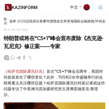
中文
KAZINFORM
热
选举-2026
总统府
任免
事件
国情咨文
跨里海国际运输路线/中间走
点:
15:10, 05 11月 2025
特朗普或将在“C5+1”峰会宣布废除《杰克逊-
瓦尼克》修正案——专家
（
哈萨克国际通讯社讯
）首次“C5+1”峰会后两年，美国对
外政策发生了哪些变化？此外，11月6日在华盛顿举行的会
晤将重点关注哪些议题？哈萨克国际通讯社特派记者就这些
问题专访了中美洲与高加索研究所主席弗雷德里克·斯塔
尔。