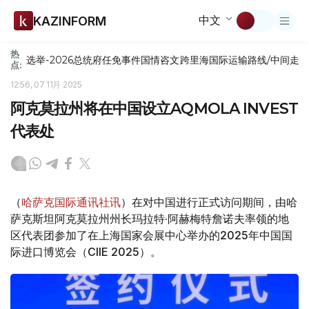
中文
KAZINFORM
热
选举-2026
总统府
任免
事件
国情咨文
跨里海国际运输路线/中间走
点:
12:56, 07 11月 2025
阿克莫拉州将在中国设立AQMOLA INVEST
代表处
（
哈萨克国际通讯社讯
）在对中国进行正式访问期间，由哈
萨克斯坦阿克莫拉州州长玛拉特·阿赫梅特詹诺夫率领的地
区代表团参加了在上海国家会展中心举办的2025年中国国
际进口博览会（CIIE 2025）。