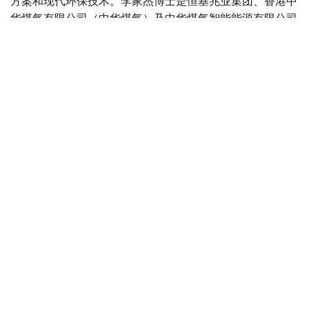
方案和现代环保技术。李家杰博士是恒基兆业集团、香港中
华煤气有限公司（中华煤气）及中华煤气智能能源有限公司
的董事会主席，这三家公司的股票均在香港联合交易所上
市。
哈萨克斯坦与中国
中国
哈萨克斯坦
交通
投资
木合塔尔 哈力木拉
编译
16:17, 04 8月 2026
哈萨克斯坦副外长会见中国驻哈大使
（
哈萨克国际通讯社讯
）据外交部消息，哈萨克斯坦外交部
副部长阿尔曼·伊萨哈利耶夫4日会见中国驻哈萨克斯坦共和