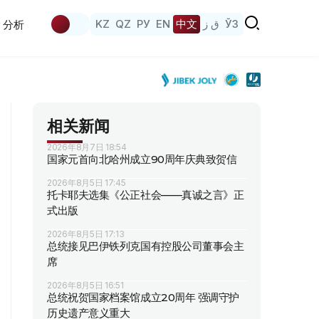
KZ
QZ
РУ
EN
中文
ق ز
ЎЗ
分析
相关新闻
2026年8月7日 18:54
国家元首向北哈州成立90周年庆典致贺信
2026年8月5日 17:45
托卡耶夫选集《公正社会——真诚之言》正
式出版
2026年8月5日 17:13
总统接见巴伊铁列克国有控股公司董事会主
席
2026年8月5日 16:51
总统祝贺国家档案馆成立20周年 强调守护
历史遗产意义重大