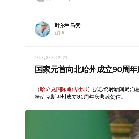
叶尔兰 马赞
编译
18:54, 07 8月 2026
国家元首向北哈州成立90周年
（
哈萨克国际通讯社讯
）据总统府新闻局消息
哈萨克斯坦州成立90周年庆典致贺信。