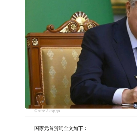
Фото: Акорда
国家元首贺词全文如下：