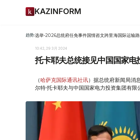
KAZINFORM
选举-2026
总统府
任免
事件
国情咨文
跨里海国际运输路
趋势:
10:42, 29 3月 2024
托卡耶夫总统接见中国国家电
（
哈萨克国际通讯社讯
）据总统府新闻局消
尔特·托卡耶夫与中国国家电力投资集团有限