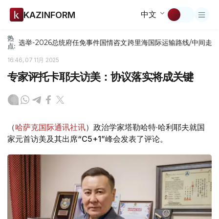
中文
KAZINFORM
热
选举-2026
总统府
任免
事件
国情咨文
跨里海国际运输路线/中间走
点:
16:46, 07 11月 2025
专家评托卡耶夫访美：协议落实将成关键
（
哈萨克国际通讯社讯
）政治学家塔勒哈特·哈利耶夫就国
家元首访美及其出席“C5+1”峰会发表了评论。