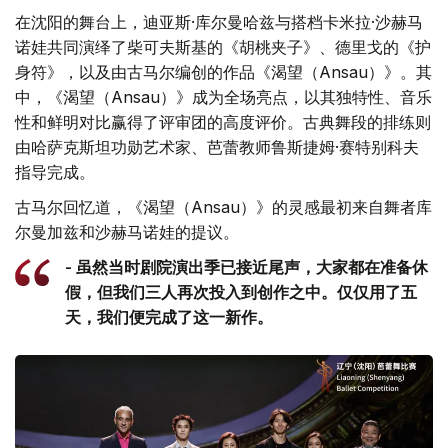
在沈阳的舞台上，迪亚斯·库尔曼哈兹与搭档卡米拉·沙赫马
诺娃共同演绎了柴可夫斯基的《胡桃夹子》、德里戈的《护
身符》，以及由古马尔编创的作品《渴望（Ansau）》。其
中，《渴望（Ansau）》成为全场亮点，以其独特性、音乐
性和鲜明对比赢得了评审团的高度评价。古典舞段的排练则
由哈萨克斯坦功勋艺术家、芭蕾教师鲁斯捷姆·赛特别科夫
指导完成。
古马尔回忆道，《渴望（Ansau）》的灵感最初来自舞者库
尔曼加兹和沙赫马诺娃的提议。
- 虽然当时剧院演出季已接近尾声，大家都在准备休
假，但我们三人再次投入到创作之中。仅仅用了五
天，我们便完成了这一新作。