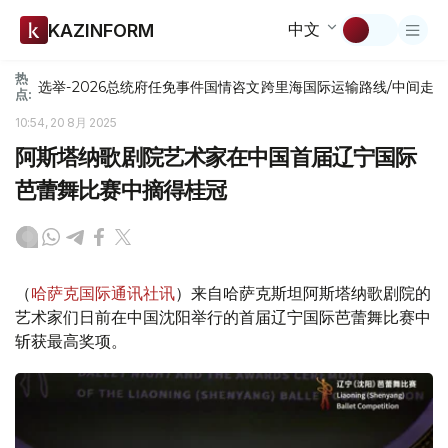
中文
KAZINFORM
热
选举-2026
总统府
任免
事件
国情咨文
跨里海国际运输路线/中间走
点:
10:54, 20 8月 2025
阿斯塔纳歌剧院艺术家在中国首届辽宁国际
芭蕾舞比赛中摘得桂冠
（
哈萨克国际通讯社讯
）来自哈萨克斯坦阿斯塔纳歌剧院的
艺术家们日前在中国沈阳举行的首届辽宁国际芭蕾舞比赛中
斩获最高奖项。