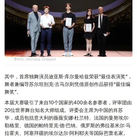
Фото: «Астана Опера»
其中，首席独舞演员迪亚斯·库尔曼哈兹荣获“最佳表演奖”，
舞者兼编导苏尔坦别克·古马尔则凭借原创作品获得“最佳编
舞奖”。
本届大赛吸引了来自10个国家的400余名参赛者，评审团由
20位世界舞台知名大师组成。评委会主席为中国的肖苏
华，成员包括意大利的薇薇安娜·杜兰特、法国的曼努埃尔·
勒格里、德国的帕特里克·德·巴纳、俄罗斯的弗拉基米尔·马
拉霍夫、阿塞拜疆的埃尔达尔·阿利耶夫等国际芭蕾名家。