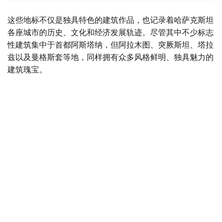
这些地标不仅是独具特色的建筑作品，也记录着哈萨克斯坦
各座城市的历史、文化和经济发展轨迹。尽管其中不少标志
性建筑集中于首都阿斯塔纳，但阿拉木图、突厥斯坦、塔拉
兹以及曼格斯套等地，同样拥有众多风格鲜明、独具魅力的
建筑瑰宝。
巴伊铁列克观景塔——阿斯塔纳
作为阿斯塔纳的城市象征之一，巴伊铁列克观景塔于2002
年落成，总高度达105米，其中观景平台位于97米高处。这
一数字寓意着1997年哈萨克斯坦首都从阿拉木图迁至当时
的阿克莫拉。