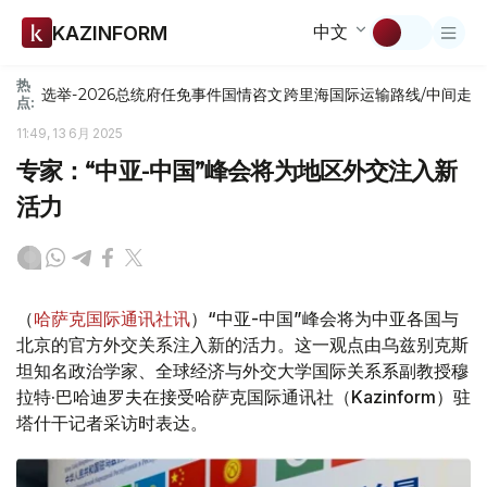
中文
KAZINFORM
热
选举-2026
总统府
任免
事件
国情咨文
跨里海国际运输路线/中间走
点:
11:49, 13 6月 2025
专家：“中亚-中国”峰会将为地区外交注入新
活力
（
哈萨克国际通讯社讯
）“中亚-中国”峰会将为中亚各国与
北京的官方外交关系注入新的活力。这一观点由乌兹别克斯
坦知名政治学家、全球经济与外交大学国际关系系副教授穆
拉特·巴哈迪罗夫在接受哈萨克国际通讯社（Kazinform）驻
塔什干记者采访时表达。