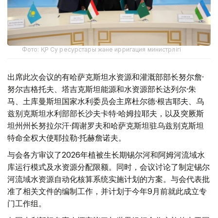
Фото: ҚР Су ресурстары және ирригация министрлігі
出席此次会议的有哈萨克斯坦水资源和灌溉部部长努尔詹·
努尔吉格托夫、塔吉克斯坦能源和水资源部长达列尔·朱
马、土库曼斯坦国家水利委员会主席杜尔德·根吉耶夫、乌
兹别克斯坦水利部部长沙夫卡特·哈姆拉耶夫，以及突厥斯
坦州州长努拉尔汗·阔谢罗夫和哈萨克斯坦驻乌兹别克斯坦
特命全权大使耶拉勒·托赫詹诺夫。
与会各方审议了2026年植被生长期锡尔河和阿姆河流域水
库运行模式及水资源分配限额。同时，会议讨论了制定锡尔
河流域水资源自动化核算系统实施计划的方案。与会代表批
准了相关文件的编制工作，并计划于今年9月前就此成立专
门工作组。