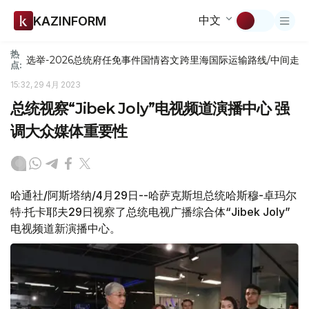
中文
KAZINFORM
热
选举-2026
总统府
任免
事件
国情咨文
跨里海国际运输路线/中间走
点:
15:32, 29 4月 2023
总统视察“Jibek Joly”电视频道演播中心 强
调大众媒体重要性
哈通社/阿斯塔纳/4月29日--哈萨克斯坦总统哈斯穆-卓玛尔
特·托卡耶夫29日视察了总统电视广播综合体“Jibek Joly”
电视频道新演播中心。