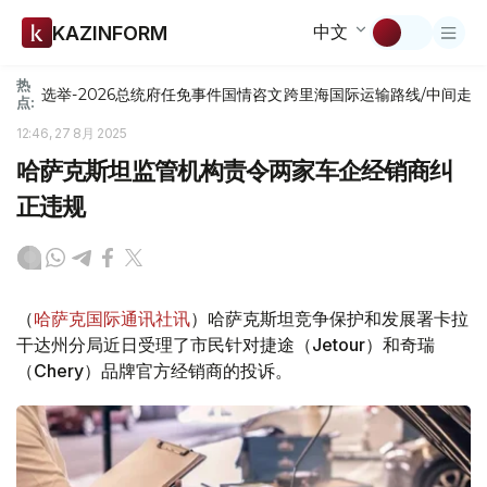
中文
KAZINFORM
热
选举-2026
总统府
任免
事件
国情咨文
跨里海国际运输路线/中间走
点:
12:46, 27 8月 2025
哈萨克斯坦监管机构责令两家车企经销商纠
正违规
（
哈萨克国际通讯社讯
）哈萨克斯坦竞争保护和发展署卡拉
干达州分局近日受理了市民针对捷途（Jetour）和奇瑞
（Chery）品牌官方经销商的投诉。