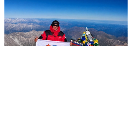
Фото: Министерство обороны РК
哈萨克斯坦
国防部
达娜 努尔巴克提