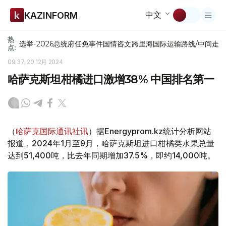
中文
KAZINFORM
热
选举-2026
总统府
任免
事件
国情咨文
跨里海国际运输路线/中间走
点:
09:37, 20 12月 2024
哈萨克斯坦柑橘进口激增38% 中国排名第一
（
哈萨克国际通讯社讯
）据Energyprom.kz统计分析网站
报道，2024年1月至9月，哈萨克斯坦进口柑橘类水果总量
达到51,400吨，比去年同期增加37.5%，即约14,000吨。