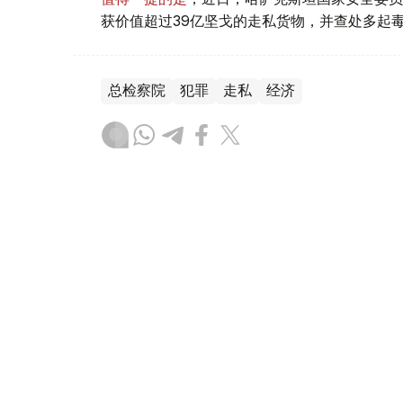
获价值超过39亿坚戈的走私货物，并查处多起
总检察院
犯罪
走私
经济
叶尔兰 马赞
编译
21:52, 07 8月 2026
哈萨克斯坦阿克索兰钨矿计划2
（
哈萨克国际通讯社讯
）位于哈萨克斯坦北哈