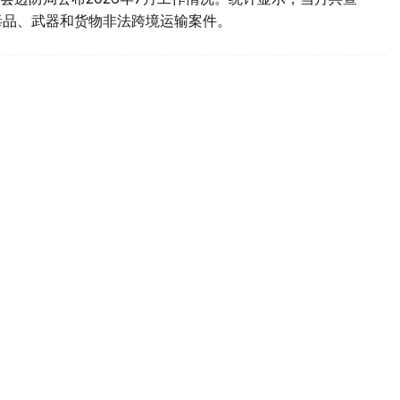
毒品、武器和货物非法跨境运输案件。
028年启动开采
州和阿克莫拉州境内的阿克索兰钨矿，计划于2028年