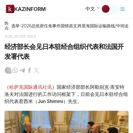
中文
KAZINFORM
热
选举-2026
总统府
任免
事件
国情咨文
跨里海国际运输路线/中间走
点:
11:29, 05 10月 2023
经济部长会见日本驻经合组织代表和法国开
发署代表
（
哈萨克国际通讯社讯
）国家经济部部长阿勒别克·库安特
洛夫对法国进行的工作访问框架下，日前会见日本驻经合组
织代表君西米（Jun Shimmi）先生。