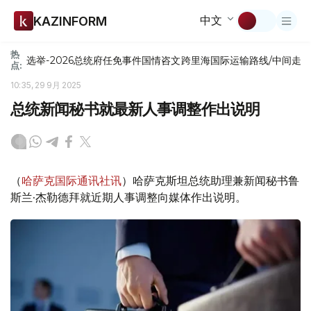
中文
KAZINFORM
热
选举-2026
总统府
任免
事件
国情咨文
跨里海国际运输路线/中间走
点:
10:35, 29 9月 2025
总统新闻秘书就最新人事调整作出说明
（
哈萨克国际通讯社讯
）哈萨克斯坦总统助理兼新闻秘书鲁
斯兰·杰勒德拜就近期人事调整向媒体作出说明。