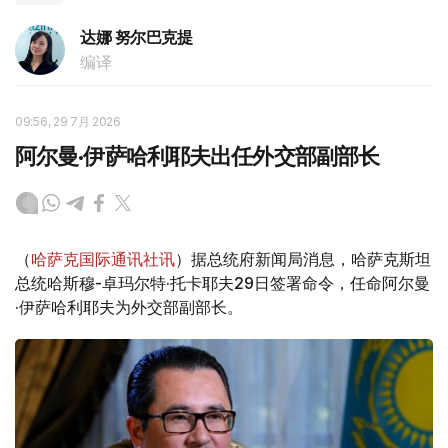
达娜 努尔巴克提
编译
09:56, 29 7月 2026
阿尔曼·伊萨哈利耶夫出任外交部副部长
（
哈萨克国际通讯社讯
）据总统府新闻局消息，哈萨克斯坦
总统哈斯穆-卓玛尔特·托卡耶夫29日签署命令，任命阿尔曼
·伊萨哈利耶夫为外交部副部长。