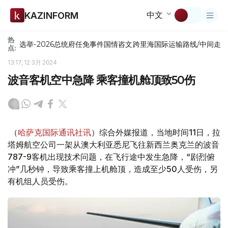
中文
KAZINFORM
热
选举-2026
总统府
任免
事件
国情咨文
跨里海国际运输路线/中间走
点:
13:17, 12 3月 2024
波音客机空中急降 乘客撞机舱顶致50伤
（
哈萨克国际通讯社讯
）综合外媒报道，当地时间11日，拉
塔姆航空公司一架从澳大利亚悉尼飞往新西兰奥克兰的波音
787-9客机出现技术问题，在飞行途中发生急降，“剧烈俯
冲”几秒钟，导致乘客撞上机舱顶，造成至少50人受伤，另
有机组人员受伤。