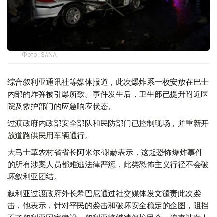
Фото: SANA
综合叙利亚通讯社等媒体报道，此次爆炸系一枚安放在巴士
内部的炸弹被引爆所致。事件发生后，卫生部已提升附近医
院及救护部门的应急响应状态。
过渡政府内政部安全部队和民防部门已控制现场，并重新开
放道路供民用车辆通行。
大马士革农村省省长阿米尔·谢赫表示，这起恐怖爆炸事件
的所有涉案人员都难逃法律严惩，此类恐怖主义行径不会破
坏叙利亚团结。
叙利亚过渡政府外长希巴尼通过社交媒体发文谴责此次袭
击，他表示，针对平民的袭击和破坏安全稳定的企图，阻挡