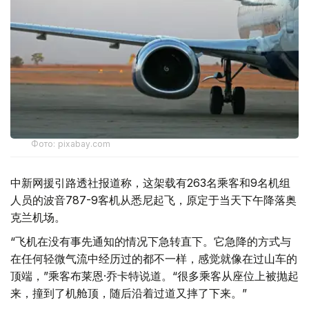
Фото: pixabay.com
中新网援引路透社报道称，这架载有263名乘客和9名机组
人员的波音787-9客机从悉尼起飞，原定于当天下午降落奥
克兰机场。
“飞机在没有事先通知的情况下急转直下。它急降的方式与
在任何轻微气流中经历过的都不一样，感觉就像在过山车的
顶端，”乘客布莱恩·乔卡特说道。“很多乘客从座位上被抛起
来，撞到了机舱顶，随后沿着过道又摔了下来。”