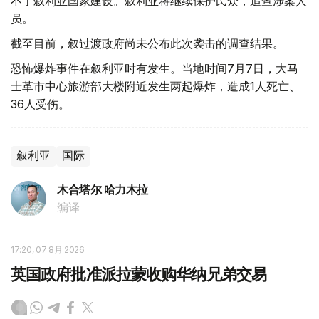
不了叙利亚国家建设。叙利亚将继续保护民众，追查涉案人
员。
截至目前，叙过渡政府尚未公布此次袭击的调查结果。
恐怖爆炸事件在叙利亚时有发生。当地时间7月7日，大马
士革市中心旅游部大楼附近发生两起爆炸，造成1人死亡、
36人受伤。
叙利亚
国际
木合塔尔 哈力木拉
编译
17:20, 07 8月 2026
英国政府批准派拉蒙收购华纳兄弟交易