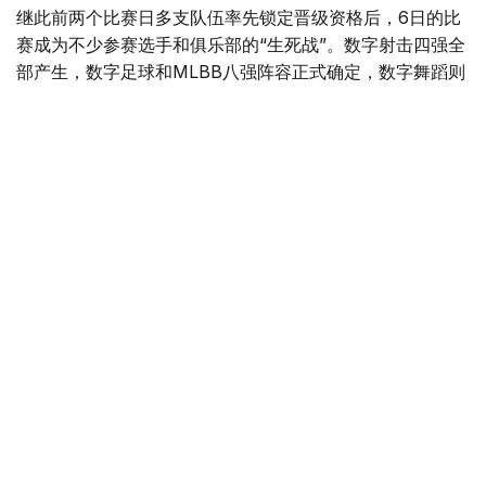
继此前两个比赛日多支队伍率先锁定晋级资格后，6日的比
赛成为不少参赛选手和俱乐部的“生死战”。数字射击四强全
部产生，数字足球和MLBB八强阵容正式确定，数字舞蹈则
在巴里斯竞技场迎来首个比赛日。8月7日，上述四个项目
都将进入更为关键的淘汰赛阶段，其中数字舞蹈还将在当天
决出冠军。
数字舞蹈开赛 卫冕冠军与世界冠军悉数登场
6日，数字舞蹈（Phygital Dancing）项目在巴里斯竞技场
拉开帷幕，共有16名来自世界各地的《Just Dance》顶尖
选手参赛。
按照赛制，每名选手在首轮需要参加两场三局两胜制较量，
并至少取得一场胜利才能继续保留晋级希望。未能达到这一
要求的选手则直接结束本届赛事征程。