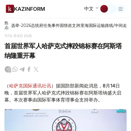
中文
KAZINFORM
热
选举-2026
总统府
任免
事件
国情咨文
跨里海国际运输路线/中间走
点:
11:13, 15 8月 2025
首届世界军人哈萨克式摔跤锦标赛在阿斯塔
纳隆重开幕
（
哈萨克国际通讯社讯
）据国防部新闻处消息，8月14日
晚，首届世界军人哈萨克式摔跤锦标赛在阿斯塔纳盛大启
幕。本次赛事由国际军事体育理事会支持举办。