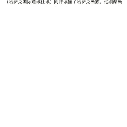
（哈萨克国际通讯社讯）阿拜读懂了哈萨克民族。他洞察民
族的性格、弱点与优长，并通过自己的思想告诉人们，不应
沉溺于无谓的享乐，而应懂得劳动的价值、投身事业、崇尚
善行，学习“何以为人”的基本准则。如今，认识阿拜、理解
阿拜，并将他的思想介绍给世界，已成为摆在哈萨克社会面
前的重要课题。阿拜的精神遗产如今如何得到传播？这位思
想家提出的精神理念是否已经对哈萨克社会产生影响？值此
“阿拜日”之际，让我们再次走进阿拜的思想世界。
Фото: Kazinform