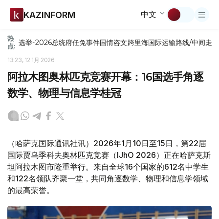
中文
KAZINFORM
热
选举-2026
总统府
任免
事件
国情咨文
跨里海国际运输路线/中间走
点:
13:23, 12 1月 2026
阿拉木图奥林匹克竞赛开幕：16国选手角逐
数学、物理与信息学桂冠
（哈萨克国际通讯社讯）2026年1月10日至15日，第22届
国际贾乌季科夫奥林匹克竞赛（IJhO 2026）正在哈萨克斯
坦阿拉木图市隆重举行。来自全球16个国家的612名中学生
和122名领队齐聚一堂，共同角逐数学、物理和信息学领域
的最高荣誉。