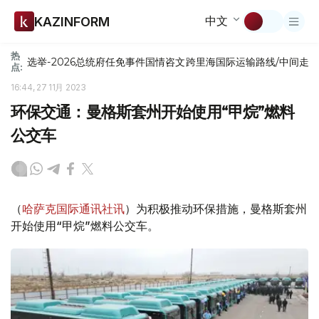
中文
KAZINFORM
热
选举-2026
总统府
任免
事件
国情咨文
跨里海国际运输路线/中间走
点:
16:44, 27 11月 2023
环保交通：曼格斯套州开始使用“甲烷”燃料
公交车
（
哈萨克国际通讯社讯
）为积极推动环保措施，曼格斯套州
开始使用“甲烷”燃料公交车。