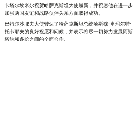
卡塔尔埃米尔祝贺哈萨克斯坦大使履新，并祝愿他在进一步
加强两国友谊和战略伙伴关系方面取得成功。
巴特尔沙耶夫大使转达了哈萨克斯坦总统哈斯穆-卓玛尔特·
托卡耶夫的良好祝愿和问候，并表示将尽一切努力发展阿斯
塔纳和多哈之间的全面合作。
最后，双方强调了进一步发展已建立的战略伙伴关系的重要
性，并同意进一步加强在各个领域的互利合作。