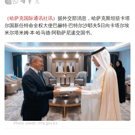
（
哈萨克国际通讯社讯
）据外交部消息，哈萨克斯坦驻卡塔
尔国新任特命全权大使巴赫特·巴特尔沙耶夫5日向卡塔尔埃
米尔塔米姆·本·哈马德·阿勒萨尼递交国书。
Photo credit: mfa.gov.kz