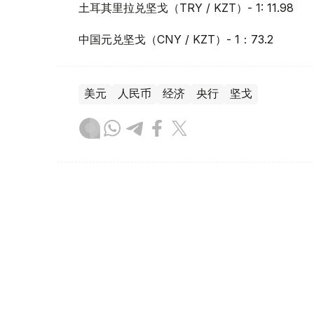
土耳其里拉兑坚戈（TRY / KZT）- 1: 11.98
中国元兑坚戈（CNY / KZT）- 1：73.2
美元
人民币
经济
央行
坚戈
木合塔尔 木拉提
编译
10:31, 15 12月 2025
央行公布15日坚戈与主要外币