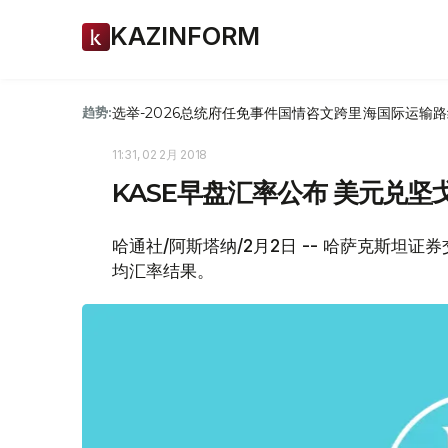
KAZINFORM
选举-2026
总统府
任免
事件
国情咨文
跨里海国际运输路
趋势:
11:31, 02 2月 2018
KASE早盘汇率公布 美元兑坚戈1: 
哈通社/阿斯塔纳/2月2日 -- 哈萨克斯坦
均汇率结果。