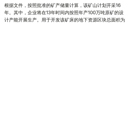
根据文件，按照批准的矿产储量计算，该矿山计划开采16
年。其中，企业将在13年时间内按照年产100万吨原矿的设
计产能开展生产。用于开发该矿床的地下资源区块总面积为
4.499平方公里。
“矿山总体生产能力确定为年产100万吨，之后产量
将逐步下降。根据设计阶段确定的矿产储量，矿山使
用年限为16年。其中，自按照设计产能（年产100万
吨）启动采矿作业之日起，矿山将运行13年。”文件
指出。
值得一提的是，矿产开采计划于2028年启动。在此之前，
项目方计划建设用于加工开采矿石的选矿厂，同时开展为期
一年的矿山基建工程和矿山准备工程。正式开始采矿后，这
些工作还将与矿山生产同步进行。
“采用地下开采方式时，剥离工作分为矿山基建工程
和矿山准备工程。在阿克索兰矿床开始采矿前，将在
2027年集中开展为期一年的矿山基建和准备工作。
此后，这些工作将与采矿生产同步进行。矿山准备工