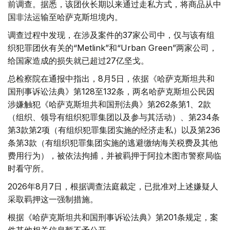
前调查。据悉，该团伙长期以来通过走私方式，将商品从中
国非法运输至哈萨克斯坦境内。
调查过程中发现，在涉及案件的37家公司中，仅与该有组
织犯罪团伙有关的“Metlink”和“Urban Green”两家公司，
给国家造成的损失就已超过27亿坚戈。
总检察院在通报中指出，8月5日，依据《哈萨克斯坦共和
国刑事诉讼法典》第128至132条，两名哈萨克斯坦公民因
涉嫌触犯《哈萨克斯坦共和国刑法典》第262条第1、2款
（组织、领导有组织犯罪集团以及参与其活动）、第234条
第3款第2项（有组织犯罪集团实施的经济走私）以及第236
条第3款（有组织犯罪集团实施的逃避缴纳海关税费及其他
费用行为），被依法拘捕，并被羁押于阿拉木图市警察局临
时看守所。
2026年8月7日，根据调查法庭裁定，已批准对上述嫌疑人
采取羁押这一强制措施。
根据《哈萨克斯坦共和国刑事诉讼法典》第201条规定，案
件其他相关信息暂不予公开。