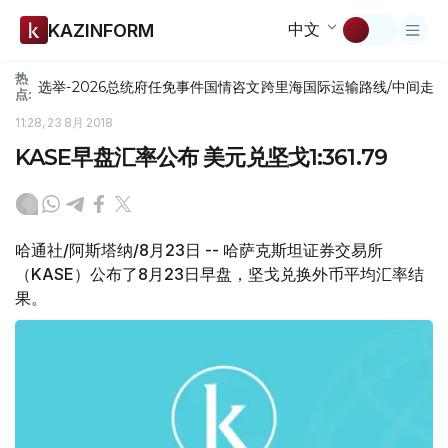
中文
KAZINFORM
热
选举-2026
总统府
任免
事件
国情咨文
跨里海国际运输路线/中间走
点:
11:28, 23 8月 2018
KASE早盘汇率公布 美元兑坚戈1:361.79
哈通社/阿斯塔纳/8月23日 -- 哈萨克斯坦证券交易所
（KASE）公布了8月23日早盘，坚戈兑换外币平均汇率结
果。