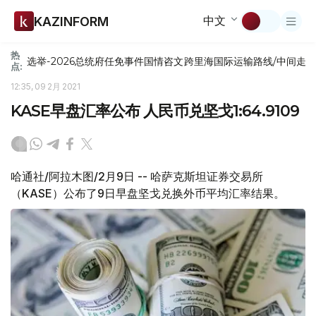
中文
KAZINFORM
热
选举-2026
总统府
任免
事件
国情咨文
跨里海国际运输路线/中间走
点:
12:35, 09 2月 2021
KASE早盘汇率公布 人民币兑坚戈1:64.9109
哈通社/阿拉木图/2月9日 -- 哈萨克斯坦证券交易所
（KASE）公布了9日早盘坚戈兑换外币平均汇率结果。