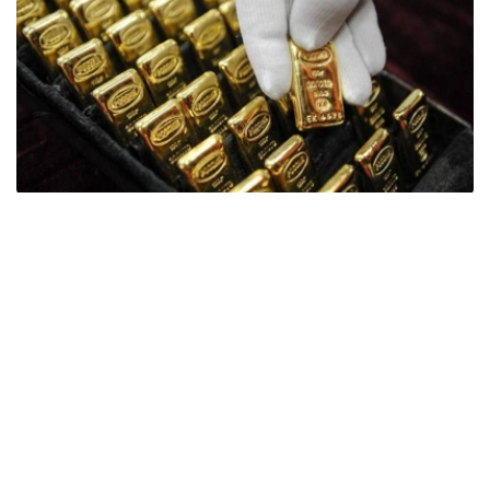
Фото: ӨзА
季度报告显示，哈萨克斯坦国家银行黄金储备增加了15吨。
波兰是2026年第二季度最大的黄金买家。该国在2026年第
二季度增加了51吨黄金储备。
中国购买了33吨黄金，乌兹别克斯坦购买了16吨，哈萨克
斯坦购买了15吨。约旦和捷克共和国的中央银行也分别增加
了6吨黄金储备。
全球各国央行在第二季度共购买了约289吨黄金，比2025年
同期增长了62%。去年同期，黄金购买量约为178吨。