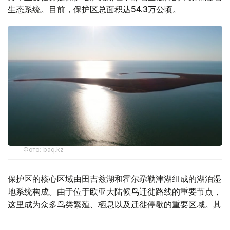
生态系统。目前，保护区总面积达54.3万公顷。
Фото: baq.kz
保护区的核心区域由田吉兹湖和霍尔尕勒津湖组成的湖泊湿
地系统构成。由于位于欧亚大陆候鸟迁徙路线的重要节点，
这里成为众多鸟类繁殖、栖息以及迁徙停歇的重要区域。其
中，最引人关注的是，这里还是全球红鹳（火烈鸟）分布范