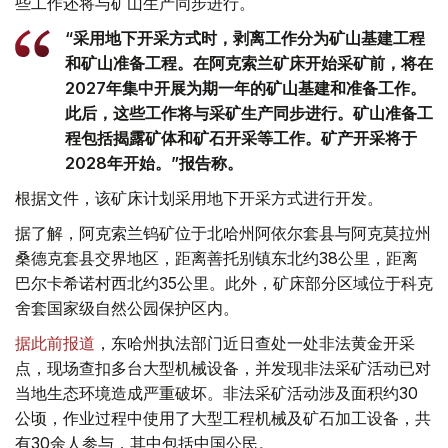
些工作还将与矿山生产同步进行。
“采用地下开采方式时，剥离工作分为矿山基建工程
和矿山准备工程。在阿克索兰矿床开始采矿前，将在
2027年集中开展为期一年的矿山基建和准备工作。
此后，这些工作将与采矿生产同步进行。矿山准备工
程包括揭露矿体和矿石开采等工作。矿产开采将于
2028年开始。”报告称。
根据文件，该矿床计划采用地下开采方式进行开发。
据了解，阿克索兰钨矿位于北哈州阿依尔套县与阿克莫拉州
桑德克套县交界地区，距离善托别镇东北约38公里，距离
巴尔卡希诺村西北约35公里。此外，矿床部分区域位于科克
舍套国家级自然公园保护区内。
据此前报道
，东哈州执法部门近日查处一处非法黄金开采
点，现场查扣多台大型机械设备，并发现非法采矿活动已对
当地生态环境造成严重破坏。非法采矿活动涉及面积约30
公顷，作业过程中使用了大型工程机械及矿石加工设备，共
有30余人参与，其中包括中国公民。