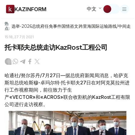
中文
KAZINFORM
热
选举-2026
总统府
任免
事件
国情咨文
跨里海国际运输路线/中间走
点:
15:18, 27 7月 2021
托卡耶夫总统走访KazRost工程公司
哈通社/努尔苏丹/7月27日—据总统府新闻局消息，哈萨克
斯坦总统哈斯穆-卓玛尔特·托卡耶夫27日在对阿克莫拉州进
行工作视察期间，前往致力于生
产«VECTOR»和«ACROS»联合收割机的KazRost工程有限
公司进行走访视察。