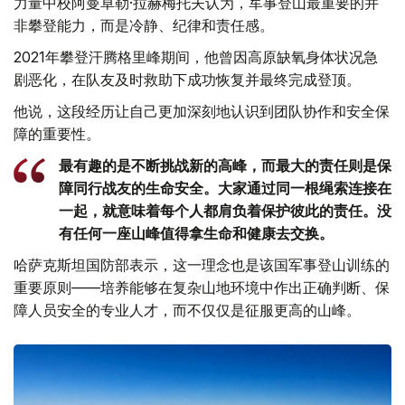
力量中校阿曼卓勒·拉赫梅托夫认为，军事登山最重要的并
非攀登能力，而是冷静、纪律和责任感。
2021年攀登汗腾格里峰期间，他曾因高原缺氧身体状况急
剧恶化，在队友及时救助下成功恢复并最终完成登顶。
他说，这段经历让自己更加深刻地认识到团队协作和安全保
障的重要性。
最有趣的是不断挑战新的高峰，而最大的责任则是保
障同行战友的生命安全。大家通过同一根绳索连接在
一起，就意味着每个人都肩负着保护彼此的责任。没
有任何一座山峰值得拿生命和健康去交换。
哈萨克斯坦国防部表示，这一理念也是该国军事登山训练的
重要原则——培养能够在复杂山地环境中作出正确判断、保
障人员安全的专业人才，而不仅仅是征服更高的山峰。