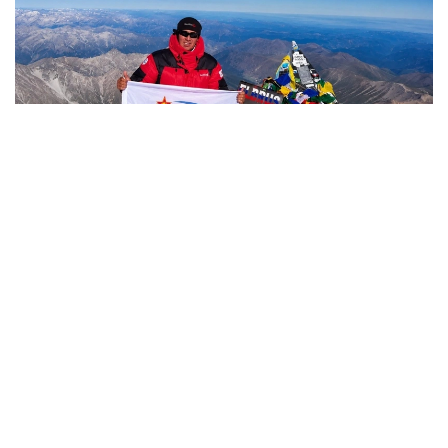
Фото: Министерство обороны РК
哈萨克斯坦
国防部
达娜 努尔巴克提
编译