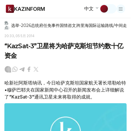
中文
KAZINFORM
热
选举-2026
总统府
任免
事件
国情咨文
跨里海国际运输路线/中间走
点:
20:33, 05 5月 2014
“KazSat-3”卫星将为哈萨克斯坦节约数十亿
资金
哈新社阿斯塔纳讯，今日哈萨克斯坦国家航天署长塔勒哈特
•穆萨巴耶夫在国家新闻中心召开的新闻发布会上详细解说
了"KazSat-3"通讯卫星未来将取得的成就。