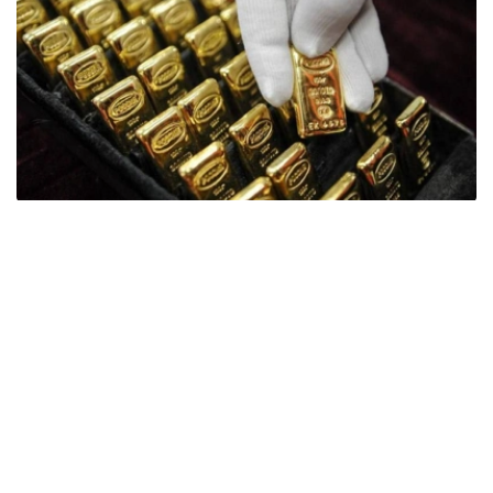
Фото: ӨзА
季度报告显示，哈萨克斯坦国家银行黄金储备增加了15吨。
波兰是2026年第二季度最大的黄金买家。该国在2026年第
二季度增加了51吨黄金储备。
中国购买了33吨黄金，乌兹别克斯坦购买了16吨，哈萨克
斯坦购买了15吨。约旦和捷克共和国的中央银行也分别增加
了6吨黄金储备。
全球各国央行在第二季度共购买了约289吨黄金，比2025年