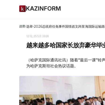
KAZINFORM
选举-2026
总统府
任免
事件
国情咨文
跨里海国际运输路
趋势:
12:12, 25 5月 2026
越来越多哈国家长放弃豪华毕
（哈萨克国际通讯社讯）随着“最后一课”铃声
为哈萨克斯坦社会热议话题。