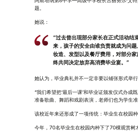
阿斯塔纳第8中学—高级中学校长古丽努尔·艾
题。
她说：
“过去曾出现部分家长在正式活动结
来，孩子的安全由谁负责就成为问题
妆造、发型以及餐厅费用，对部分家
终共同决定放弃高消费毕业宴。”
她认为，毕业典礼并不一定非要以铺张形式举行
“我们希望把‘最后一课’和毕业证颁发仪式办
准备歌曲、舞蹈和戏剧表演，老师们也为学生准
该校近年来还形成了一项传统：毕业生在校园种
今年，70名毕业生在校园内种下了70棵观赏树