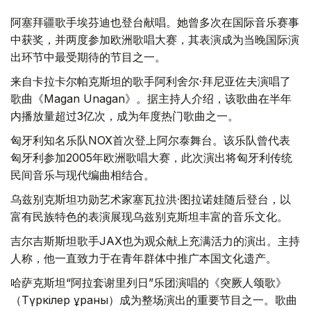
阿塞拜疆歌手埃芬迪也登台献唱。她曾多次在国际音乐赛事
中获奖，并两度参加欧洲歌唱大赛，其表演成为当晚国际演
出环节中最受期待的节目之一。
来自卡拉卡尔帕克斯坦的歌手阿利舍尔·拜尼亚佐夫演唱了
歌曲《Magan Unagan》。据主持人介绍，该歌曲在半年
内播放量超过3亿次，成为年度热门歌曲之一。
匈牙利知名乐队NOX首次登上阿尔泰舞台。该乐队曾代表
匈牙利参加2005年欧洲歌唱大赛，此次演出将匈牙利传统
民间音乐与现代编曲相结合。
乌兹别克斯坦功勋艺术家塞瓦拉洪·图拉诺娃随后登台，以
富有民族特色的表演展现乌兹别克斯坦丰富的音乐文化。
吉尔吉斯斯坦歌手JAX也为观众献上充满活力的演出。主持
人称，他一直致力于在青年群体中推广本国文化遗产。
哈萨克斯坦“阿拉套谢里列日”乐团演唱的《突厥人颂歌》
（Түркілер ұраны）成为整场演出的重要节目之一。歌曲