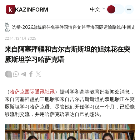
中文
KAZINFORM
热
选举-2026
总统府
任免
事件
国情咨文
跨里海国际运输路线/中间走
点:
22:14, 13 11月 2025
来自阿塞拜疆和吉尔吉斯斯坦的姐妹花在突
厥斯坦学习哈萨克语
（
哈萨克国际通讯社讯
）据科学和高等教育部新闻处消息，
来自阿塞拜疆的三胞胎和来自吉尔吉斯斯坦的双胞胎正在突
厥斯坦学习哈萨克语。尽管她们开始学习仅一个月，已经能
够流利交流，并用哈萨克语表达自己的想法。