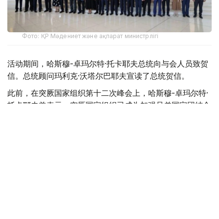
Фото: ҚР Мәдениет және ақпарат министрлігі
活动期间，哈斯穆-卓玛尔特·托卡耶夫总统向与会人员致贺
信。总统顾问玛利克·沃塔尔巴耶夫宣读了总统贺信。
此前，在突厥国家组织第十二次峰会上，哈斯穆-卓玛尔特·
托卡耶夫曾表示，突厥国家组织已成为加强兄弟国家团结合
作的重要平台。
活动首日举行了主题为“突厥世界——一家亲：以共同目标
推动突厥合作国际组织发展”的全体会议，并举行了“首届突
厥学大会100周年（1926—2026）”纪念徽章颁发仪式及多
场专题分论坛。
来自突厥国家及全球20个国家科研机构的近80名知名突厥
学专家，以及多个致力于推动突厥合作的国际组织代表出席
活动，哈萨克斯坦代表团也参加了此次活动。