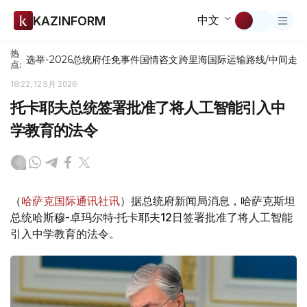
中文
KAZINFORM
热
选举-2026
总统府
任免
事件
国情咨文
跨里海国际运输路线/中间走
点:
18:22, 12 5月 2026
托卡耶夫总统签署批准了将人工智能引入中
学教育的法令
（
哈萨克国际通讯社讯
）据总统府新闻局消息，哈萨克斯坦
总统哈斯穆-卓玛尔特·托卡耶夫12日签署批准了将人工智能
引入中学教育的法令。