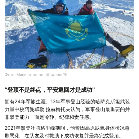
Фото: Министерство обороны РК
“登顶不是终点，平安返回才是成功”
拥有24年军旅生涯、13年军事登山经验的哈萨克斯坦武装
力量中校阿曼卓勒·拉赫梅托夫认为，军事登山最重要的并
非攀登能力，而是冷静、纪律和责任感。
2021年攀登汗腾格里峰期间，他曾因高原缺氧身体状况急
剧恶化，在队友及时救助下成功恢复并最终完成登顶。