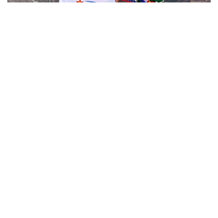
Фото: Министерство обороны РК
哈萨克斯坦
国防部
达娜 努尔巴克提
编译
12:35, 08 8月 2026
2036年前构建生物技术创新体系 哈萨克斯坦
发布发展战略草案