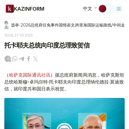
中文
KAZINFORM
热
选举-2026
总统府
任免
事件
国情咨文
跨里海国际运输路线/中间走
点:
15:08, 27 1月 2025
托卡耶夫总统向印度总理致贺信
（
哈萨克国际通讯社讯
）据总统府新闻局消息，哈萨克斯坦
总统哈斯穆-卓玛尔特·托卡耶夫向印度总理纳伦德拉·莫迪致
信，就印度共和国日表示祝贺。