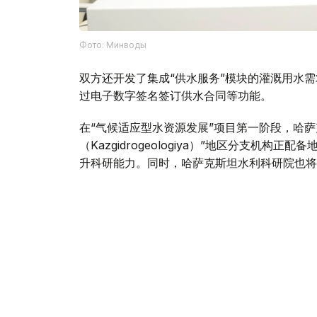
Фото: Минводы
双方还开发了集成“供水服务”模块的灌溉用水
过电子数字签名签订供水合同等功能。
在“气候适应型水资源发展”项目第一阶段，哈
（Kazgidrogeologiya）”地区分支机
升科研能力。同时，哈萨克斯坦水利科研院也将
根据联合国开发计划署、水资源和灌溉部及欧亚
域农民培训中心，推广节水灌溉技术。目前，各
此外，联合国开发计划署正在编制东哈萨克斯坦
于“哈萨克斯坦可持续灌溉农业创业生态系统发
会谈结束后，双方同意进一步完善合作机制，加