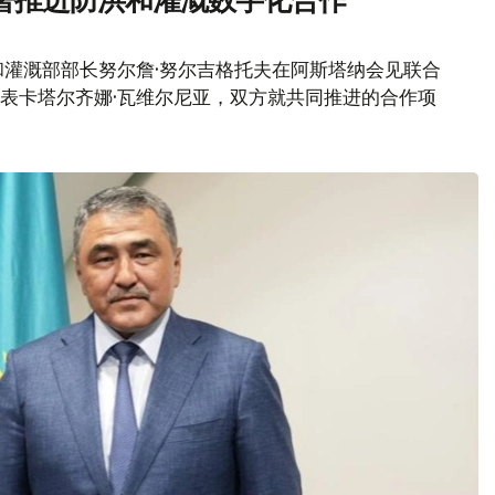
署推进防洪和灌溉数字化合作
灌溉部部长努尔詹·努尔吉格托夫在阿斯塔纳会见联合
代表卡塔尔齐娜·瓦维尔尼亚，双方就共同推进的合作项