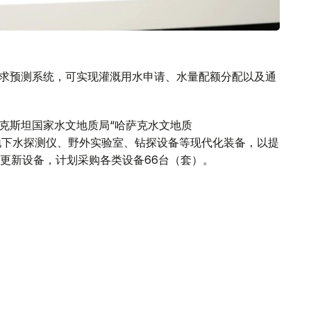
需求预测系统，可实现灌溉用水申请、水量配额分配以及通
萨克斯坦国家水文地质局“哈萨克水文地质
构正配备地下水探测仪、野外实验室、钻探设备等现代化装备，以提
更新设备，计划采购各类设备66台（套）。
开发银行签署的三方协议，三方还将在突厥斯坦州建设区
方正就培训模式和实践课程进行讨论。
州肯杰尔利克河水库建设项目可行性研究报告。该项目属
展”计划的一部分。
快推进各项合作项目实施。