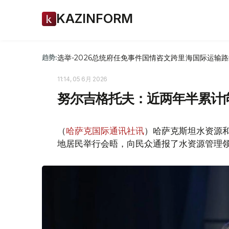
KAZINFORM
选举-2026
总统府
任免
事件
国情咨文
跨里海国际运输路
趋势:
11:14, 05 6月 2026
努尔吉格托夫：近两年半累计向
（
哈萨克国际通讯社讯
）哈萨克斯坦水资源
地居民举行会晤，向民众通报了水资源管理