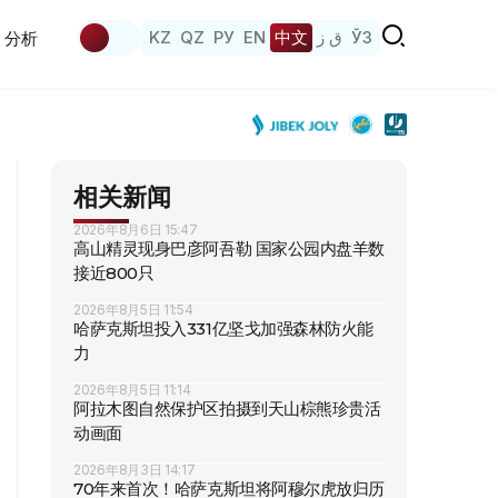
KZ
QZ
РУ
EN
中文
ق ز
ЎЗ
分析
相关新闻
2026年8月6日 15:47
高山精灵现身巴彦阿吾勒 国家公园内盘羊数
接近800只
2026年8月5日 11:54
哈萨克斯坦投入331亿坚戈加强森林防火能
力
2026年8月5日 11:14
阿拉木图自然保护区拍摄到天山棕熊珍贵活
动画面
2026年8月3日 14:17
70年来首次！哈萨克斯坦将阿穆尔虎放归历