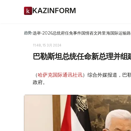
KAZINFORM
选举-2026
总统府
任免
事件
国情咨文
跨里海国际运输路
趋势:
11:48, 15 3月 2024
巴勒斯坦总统任命新总理并组
（
哈萨克国际通讯社讯
）综合外媒报道，巴
政府。