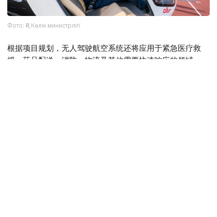
Фото: ҚР Көлік министрлігі
根据项目规划，无人驾驶航空系统还将应用于紧急医疗救
援、药品配送、消防、物流及其他需要快速响应的领域。
Фото: Министерство транспорта РК