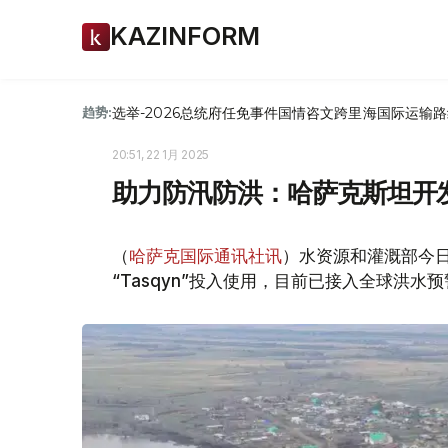
KAZINFORM
选举-2026
总统府
任免
事件
国情咨文
跨里海国际运输路
趋势:
20:51, 22 1月 2025
助力防汛防洪：哈萨克斯坦开发“
（
哈萨克国际通讯社讯
）水资源和灌溉部今
“Tasqyn”投入使用，目前已接入全球洪水