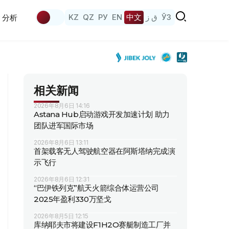
KZ
QZ
РУ
EN
中文
ق ز
ЎЗ
分析
相关新闻
2026年8月6日 14:16
Astana Hub启动游戏开发加速计划 助力
团队进军国际市场
2026年8月6日 13:11
首架载客无人驾驶航空器在阿斯塔纳完成演
示飞行
2026年8月6日 12:31
“巴伊铁列克”航天火箭综合体运营公司
2025年盈利330万坚戈
2026年8月5日 12:15
库纳耶夫市将建设F1H2O赛艇制造工厂并