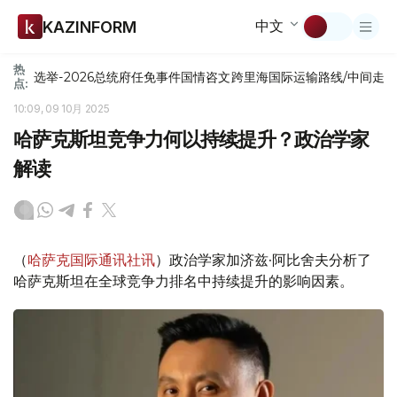
中文
KAZINFORM
热
选举-2026
总统府
任免
事件
国情咨文
跨里海国际运输路线/中间走
点:
10:09, 09 10月 2025
哈萨克斯坦竞争力何以持续提升？政治学家
解读
（
哈萨克国际通讯社讯
）政治学家加济兹·阿比舍夫分析了
哈萨克斯坦在全球竞争力排名中持续提升的影响因素。